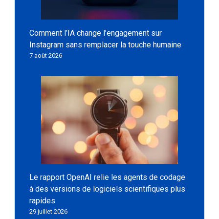
Comment l’IA change l’engagement sur
Instagram sans remplacer la touche humaine
7 août 2026
Le rapport OpenAI relie les agents de codage
à des versions de logiciels scientifiques plus
rapides
29 juillet 2026