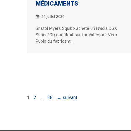
MÉDICAMENTS
21 juillet 2026
Bristol Myers Squibb achète un Nvidia DGX
SuperPOD construit sur l’architecture Vera
Rubin du fabricant ...
Page
Page
Page
1
2
…
38
→
suivant