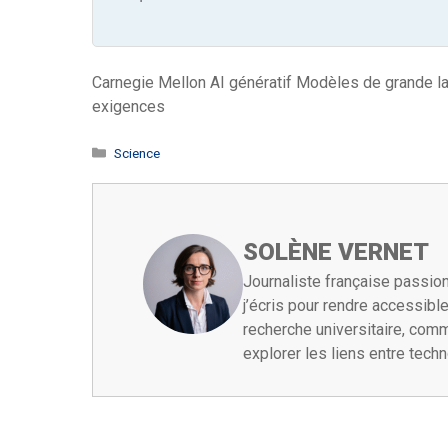
Carnegie Mellon
AI génératif
Modèles de grande l
exigences
Catégories
Science
SOLÈNE VERNET
Journaliste française passion
j’écris pour rendre accessib
recherche universitaire, comm
explorer les liens entre tech