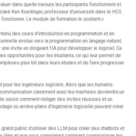
aluer dans quelle mesure les participants fonctionnent et
laré Ken Koedinger, professeur d’université dans le HCII.
 fonctionne. Le module de formation le soutient.»
ntenu des cours d’introduction en programmation et en
tionnelle évolue vers la programmation en langage naturel.
r une invite en dirigeant l’IA pour développer le logiciel. Ce
s opportunités pour les étudiants, ce qui leur permet de
omplexes plus tôt dans leurs études et de faire progresser
 pour les ingénieurs logiciels. Alors que les humains
 la communication clairement avec les machines deviendra un
 de savoir comment rédiger des invites réussies et un
dage ou arrière-plans d’ingénierie logicielle peuvent créer
 grand public d’utiliser des LLM pour créer des chatbots et
 une idée et que vous comprenez comment communiquer les