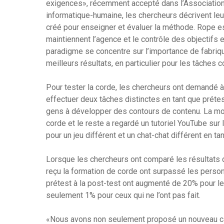
exigences», récemment accepté dans l’Association f
informatique-humaine, les chercheurs décrivent leu
créé pour enseigner et évaluer la méthode. Rope es
maintiennent l’agence et le contrôle des objectifs 
paradigme se concentre sur l’importance de fabriq
meilleurs résultats, en particulier pour les tâches
Pour tester la corde, les chercheurs ont demandé à
effectuer deux tâches distinctes en tant que prétest:
gens à développer des contours de contenu. La moit
corde et le reste a regardé un tutoriel YouTube sur 
pour un jeu différent et un chat-chat différent en ta
Lorsque les chercheurs ont comparé les résultats de
reçu la formation de corde ont surpassé les person
prétest à la post-test ont augmenté de 20% pour le
seulement 1% pour ceux qui ne l’ont pas fait.
«Nous avons non seulement proposé un nouveau cad