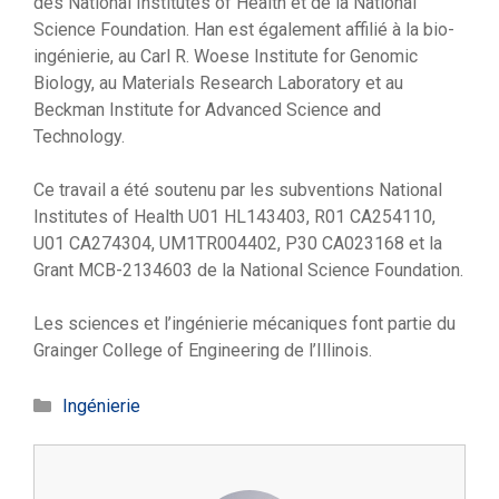
des National Institutes of Health et de la National
Science Foundation. Han est également affilié à la bio-
ingénierie, au Carl R. Woese Institute for Genomic
Biology, au Materials Research Laboratory et au
Beckman Institute for Advanced Science and
Technology.
Ce travail a été soutenu par les subventions National
Institutes of Health U01 HL143403, R01 CA254110,
U01 CA274304, UM1TR004402, P30 CA023168 et la
Grant MCB-2134603 de la National Science Foundation.
Les sciences et l’ingénierie mécaniques font partie du
Grainger College of Engineering de l’Illinois.
Catégories
Ingénierie