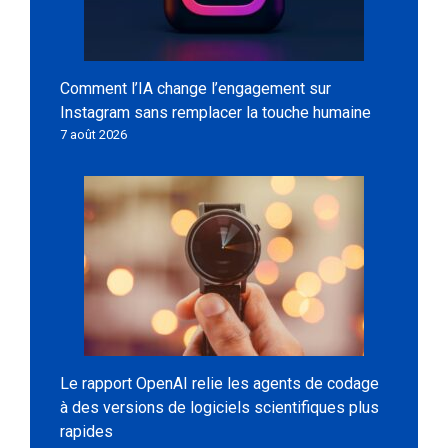
Comment l’IA change l’engagement sur
Instagram sans remplacer la touche humaine
7 août 2026
Le rapport OpenAI relie les agents de codage
à des versions de logiciels scientifiques plus
rapides