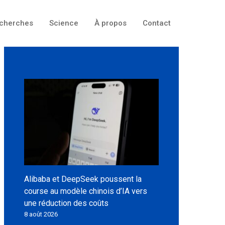
cherches
Science
À propos
Contact
Alibaba et DeepSeek poussent la
course au modèle chinois d’IA vers
une réduction des coûts
8 août 2026