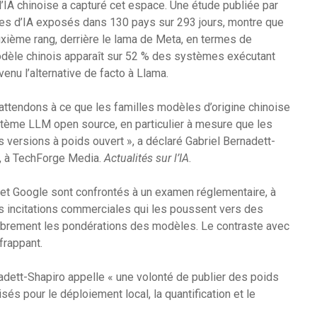
l’IA chinoise a capturé cet espace. Une étude publiée par
tes d’IA exposés dans 130 pays sur 293 jours, montre que
xième rang, derrière le lama de Meta, en termes de
odèle chinois apparaît sur 52 % des systèmes exécutant
enu l’alternative de facto à Llama.
attendons à ce que les familles modèles d’origine chinoise
ystème LLM open source, en particulier à mesure que les
s versions à poids ouvert », a déclaré Gabriel Bernadett-
e, à TechForge Media.
Actualités sur l’IA
.
 et Google sont confrontés à un examen réglementaire, à
es incitations commerciales qui les poussent vers des
 librement les pondérations des modèles. Le contraste avec
frappant.
adett-Shapiro appelle « une volonté de publier des poids
sés pour le déploiement local, la quantification et le