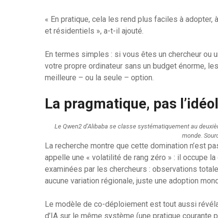
« En pratique, cela les rend plus faciles à adopter
et résidentiels », a-t-il ajouté.
En termes simples : si vous êtes un chercheur ou 
votre propre ordinateur sans un budget énorme, 
meilleure – ou la seule – option.
La pragmatique, pas l’idéo
Le Qwen2 d’Alibaba se classe systématiquement au deuxièm
monde. Sourc
La recherche montre que cette domination n’est pa
appelle une « volatilité de rang zéro » : il occup
examinées par les chercheurs : observations totales,
aucune variation régionale, juste une adoption mon
Le modèle de co-déploiement est tout aussi révél
d’IA sur le même système (une pratique courante 