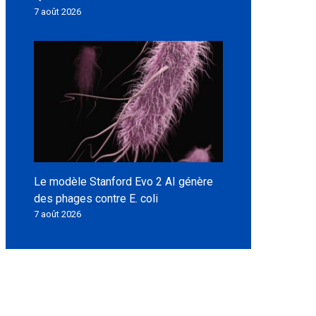
7 août 2026
Le modèle Stanford Evo 2 AI génère
des phages contre E. coli
7 août 2026