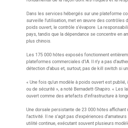
Dans les services hébergés sur une plateforme comm
surveille l’utilisation, met en œuvre des contrôles
poids ouvert, le contrôle s’évapore. La responsabil
pays, tandis que la dépendance se concentre en a
plus chinois.
Les 175 000 hôtes exposés fonctionnent entièrem
plateformes commerciales d’IA. Il n’y a pas d’authen
détection d’abus et, surtout, pas de kill switch si u
« Une fois qu’un modèle à poids ouvert est publié, i
ou de sécurité », a noté Bernadett-Shapiro. « Les la
ouvert comme des artefacts d’infrastructure à long
Une dorsale persistante de 23 000 hôtes affichant
l’activité. Il ne s’agit pas d’expériences d’amateu
utilité continue, exécutant souvent plusieurs modè