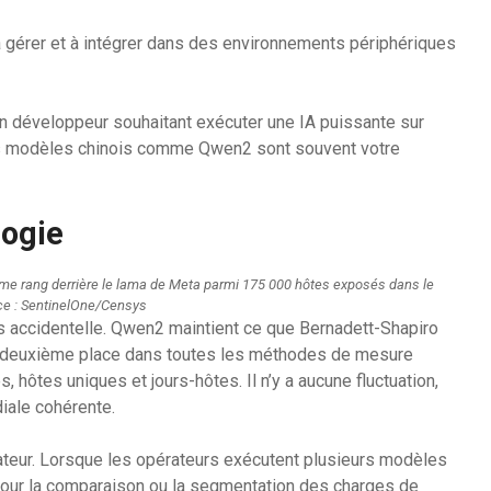
, à gérer et à intégrer dans des environnements périphériques
un développeur souhaitant exécuter une IA puissante sur
les modèles chinois comme Qwen2 sont souvent votre
logie
e rang derrière le lama de Meta parmi 175 000 hôtes exposés dans le
e : SentinelOne/Censys
s accidentelle. Qwen2 maintient ce que Bernadett-Shapiro
e la deuxième place dans toutes les méthodes de mesure
 hôtes uniques et jours-hôtes. Il n’y a aucune fluctuation,
diale cohérente.
ateur. Lorsque les opérateurs exécutent plusieurs modèles
pour la comparaison ou la segmentation des charges de