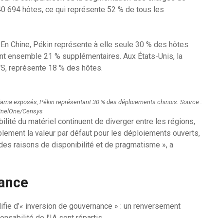
 40 694 hôtes, ce qui représente 52 % de tous les
 En Chine, Pékin représente à elle seule 30 % des hôtes
nt ensemble 21 % supplémentaires. Aux États-Unis, la
 AWS, représente 18 % des hôtes.
Ollama exposés, Pékin représentant 30 % des déploiements chinois. Source :
inelOne/Censys
abilité du matériel continuent de diverger entre les régions,
lement la valeur par défaut pour les déploiements ouverts,
es raisons de disponibilité et de pragmatisme », a
nance
fie d’« inversion de gouvernance » : un renversement
nsabilité de l’IA sont répartis.