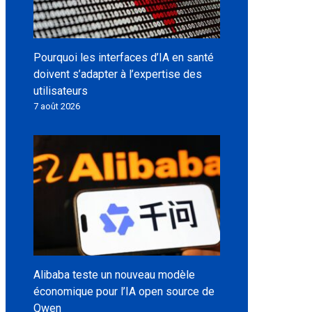
Pourquoi les interfaces d’IA en santé
doivent s’adapter à l’expertise des
utilisateurs
7 août 2026
Alibaba teste un nouveau modèle
économique pour l’IA open source de
Qwen