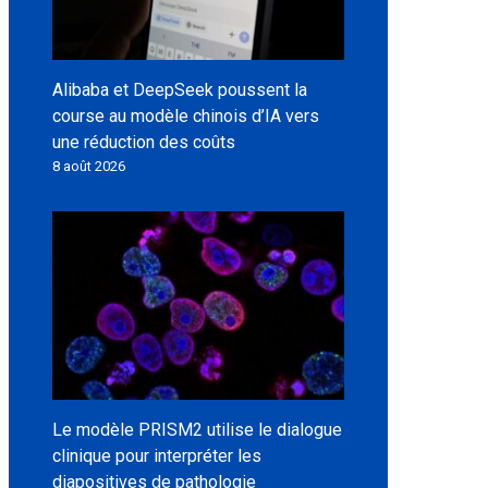
Alibaba et DeepSeek poussent la
course au modèle chinois d’IA vers
une réduction des coûts
8 août 2026
Le modèle PRISM2 utilise le dialogue
clinique pour interpréter les
diapositives de pathologie