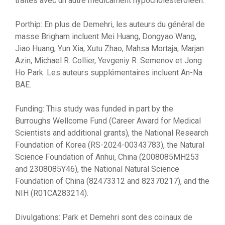
traités avec un autre médicament hypocholestéroléen.
Porthip: En plus de Demehri, les auteurs du général de
masse Brigham incluent Mei Huang, Dongyao Wang,
Jiao Huang, Yun Xia, Xutu Zhao, Mahsa Mortaja, Marjan
Azin, Michael R. Collier, Yevgeniy R. Semenov et Jong
Ho Park. Les auteurs supplémentaires incluent An-Na
BAE.
Funding: This study was funded in part by the
Burroughs Wellcome Fund (Career Award for Medical
Scientists and additional grants), the National Research
Foundation of Korea (RS-2024-00343783), the Natural
Science Foundation of Anhui, China (2008085MH253
and 2308085Y46), the National Natural Science
Foundation of China (82473312 and 82370217), and the
NIH (R01CA283214).
Divulgations: Park et Demehri sont des coïnaux de