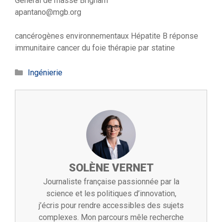
Général de masse Brigham
apantano@mgb.org
cancérogènes environnementaux
Hépatite B
réponse
immunitaire
cancer du foie
thérapie par statine
Catégories
Ingénierie
SOLÈNE VERNET
Journaliste française passionnée par la
science et les politiques d’innovation,
j’écris pour rendre accessibles des sujets
complexes. Mon parcours mêle recherche