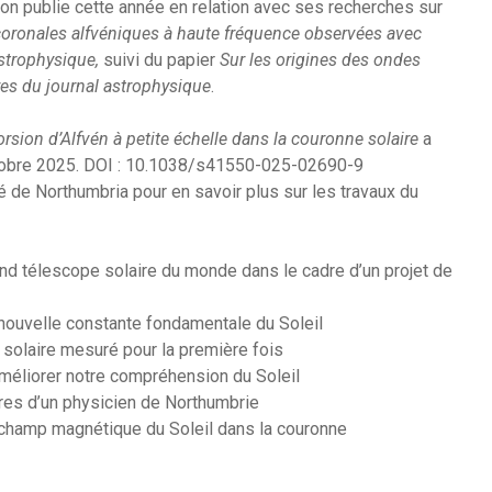
rton publie cette année en relation avec ses recherches sur
oronales alfvéniques à haute fréquence observées avec
strophysique,
suivi du papier
Sur les origines des ondes
res du journal astrophysique
.
orsion d’Alfvén à petite échelle dans la couronne solaire
a
ctobre 2025. DOI : 10.1038/s41550-025-02690-9
té de Northumbria pour en savoir plus sur les travaux du
and télescope solaire du monde dans le cadre d’un projet de
nouvelle constante fondamentale du Soleil
solaire mesuré pour la première fois
 améliorer notre compréhension du Soleil
res d’un physicien de Northumbrie
champ magnétique du Soleil dans la couronne