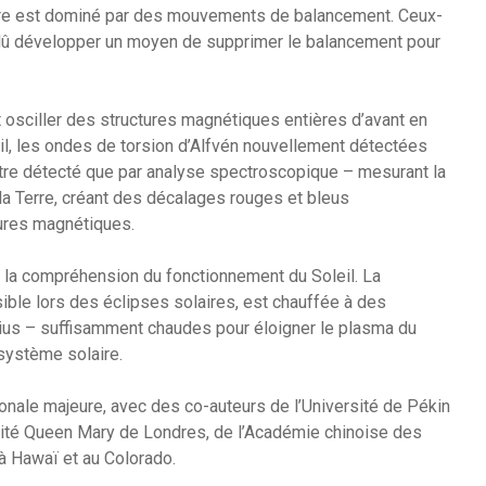
re est dominé par des mouvements de balancement. Ceux-
 dû développer un moyen de supprimer le balancement pour
t osciller des structures magnétiques entières d’avant en
leil, les ondes de torsion d’Alfvén nouvellement détectées
tre détecté que par analyse spectroscopique – mesurant la
la Terre, créant des décalages rouges et bleus
tures magnétiques.
 la compréhension du fonctionnement du Soleil. La
sible lors des éclipses solaires, est chauffée à des
ius – suffisamment chaudes pour éloigner le plasma du
 système solaire.
ionale majeure, avec des co-auteurs de l’Université de Pékin
rsité Queen Mary de Londres, de l’Académie chinoise des
 à Hawaï et au Colorado.