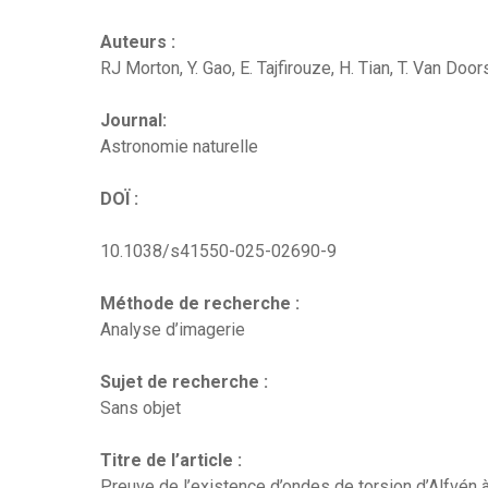
Auteurs :
RJ Morton, Y. Gao, E. Tajfirouze, H. Tian, ​​T. Van Do
Journal:
Astronomie naturelle
DOÏ :
10.1038/s41550-025-02690-9
Méthode de recherche :
Analyse d’imagerie
Sujet de recherche :
Sans objet
Titre de l’article :
Preuve de l’existence d’ondes de torsion d’Alfvén à