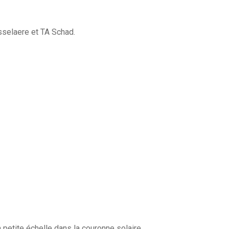
orsselaere et TA Schad.
 petite échelle dans la couronne solaire