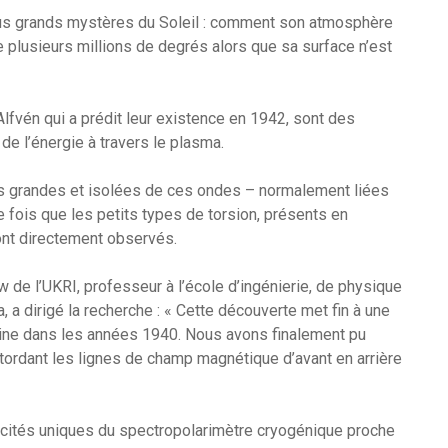
 plus grands mystères du Soleil : comment son atmosphère
e plusieurs millions de degrés alors que sa surface n’est
fvén qui a prédit leur existence en 1942, sont des
de l’énergie à travers le plasma.
us grandes et isolées de ces ondes – normalement liées
e fois que les petits types de torsion, présents en
sont directement observés.
 de l’UKRI, professeur à l’école d’ingénierie, de physique
 a dirigé la recherche : « Cette découverte met fin à une
gine dans les années 1940. Nous avons finalement pu
ordant les lignes de champ magnétique d’avant en arrière
acités uniques du spectropolarimètre cryogénique proche