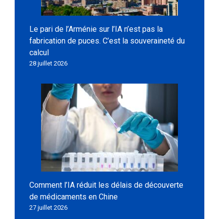
Le pari de l’Arménie sur l’IA n’est pas la
fabrication de puces. C’est la souveraineté du
calcul
28 juillet 2026
Comment l’IA réduit les délais de découverte
de médicaments en Chine
27 juillet 2026