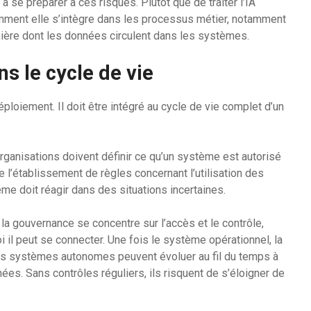
 à se préparer à ces risques. Plutôt que de traiter l’IA
mment elle s’intègre dans les processus métier, notamment
nière dont les données circulent dans les systèmes.
s le cycle de vie
ploiement. Il doit être intégré au cycle de vie complet d’un
anisations doivent définir ce qu’un système est autorisé
re l’établissement de règles concernant l’utilisation des
ème doit réagir dans des situations incertaines.
la gouvernance se concentre sur l’accès et le contrôle,
i il peut se connecter. Une fois le système opérationnel, la
 Les systèmes autonomes peuvent évoluer au fil du temps à
es. Sans contrôles réguliers, ils risquent de s’éloigner de