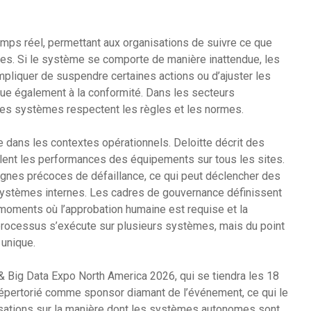
temps réel, permettant aux organisations de suivre ce que
hes. Si le système se comporte de manière inattendue, les
mpliquer de suspendre certaines actions ou d’ajuster les
ibue également à la conformité. Dans les secteurs
les systèmes respectent les règles et les normes.
 dans les contextes opérationnels. Deloitte décrit des
lent les performances des équipements sur tous les sites.
gnes précoces de défaillance, ce qui peut déclencher des
s systèmes internes. Les cadres de gouvernance définissent
 moments où l’approbation humaine est requise et la
processus s’exécute sur plusieurs systèmes, mais du point
 unique.
 & Big Data Expo North America 2026, qui se tiendra les 18
t répertorié comme sponsor diamant de l’événement, ce qui le
rsations sur la manière dont les systèmes autonomes sont